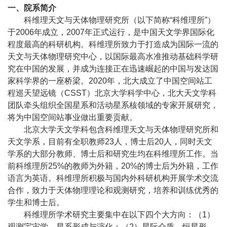
一、院系简介
科维理天文与天体物理研究所（以下简称“科维理所”）
于
2006
年成立，
2007
年正式运行，是中国天文学界国际化
程度最高的科研机构。科维理所致力于打造成为国际一流的
天文与天体物理研究中心，以国际最高水准推动基础科学研
究在中国的发展，并成为连接正在迅速崛起的中国与发达国
家科学界的一座桥梁。
2020
年，北大成立了中国空间站工
程巡天望远镜（
CSST
）北京大学科学中心，北大天文学科
团队牵头组织全国星系和活动星系核领域的专家开展研究，
将为中国空间站事业做出重要贡献。
北京大学天文学科包含科维理天文与天体物理研究所和
天文学系，目前有全职教师
23
人，博士后
20
人，同时天文
学系的大部分教师、博士后和研究生均在科维理所工作。当
前科维理所
25%
的教师为外籍，
20%
的博士后为外籍，工作
语言为英语。科维理所积极与国内外科研机构开展学术交流
合作，致力于天体物理理论和观测研究，培养和训练优秀的
学生和博士后。
科维理所学术研究主要集中在以下四个大方向：（
1
）
观测宇宙学，星系形成与演化；（
2
）星际介质，恒星形