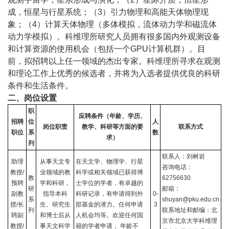
成，恒星与行星系统；（
3
）引力物理和高能天体物理现
象；（
4
）计算天体物理（多体模拟，流体动力学和磁流体
动力学模拟）。科维理所研究人员拥有很多国内外观测设备
和计算资源的使用机会（包括一个
GPU
计算机群）。目
前，拟招聘以上任一领域的杰出专家。科维理所寻求在观测
和理论工作上优秀的候选者，并将为入选者提供优良的科研
条件和生活条件。
二、岗位设置
职
应聘条件（年龄、学历、
招聘
位
人
岗位职责
教学、科研等方面的要
联系方式
职位
系
数
求）
列
联系人：刘树岩
助理
从事天文专
在天文学、物理学、行星
咨询电话：
教授
/
业领域的教
科学或相关领域已获得博
教
62756630
预聘
学和科研，
士学位的学者，有卓越的
研
邮箱：
副教
指导本科
科研记录，有申请得到外
0-
系
shuyan@pku.edu.cn
授
/
长
生、研究生
部基金的潜力。任何申请
3
列
联系地址和邮编：北
聘副
和博士后从
人机会均等。欢迎任何国
京市北京大学科维理
教授
/
事天文科学
籍的学者申请， 年龄不