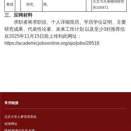
天文与天体物理研究
教授
研究。
限。
所
100871
三、应聘材料
求职者将求职信、个人详细简历、学历学位证明、主要
研究成果、代表性论著、未来工作计划
以及至少
3
封推荐信
在
2025
年
11
月
15
日前上传到此网址：
https://academicjobsonline.org/ajo/jobs/28516
常用链接
北京大学人事管理系统
友情网址
版权所有©北京大学