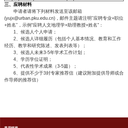
三
、应聘材料
申请者请将下列材料发送至该邮箱
(yujx@urban.pku.edu.cn)
，邮件主题请注明
"
应聘专业
+
职位
+
姓名
"
，示例“应聘人文地理学
+
助理教授
+
姓名”：
1
、候选人个人申请；
2
、候选人详细履历（包括个人基本情况、教育和工作
经历、教学和研究陈述、发表列表等）；
3
、候选人未来
3-5
年学术工作计划；
4
、学历学位证明；
5
、代表性学术成果（
3-5
篇）；
6
、提供不少于
3
封专家推荐信（建议附加提供导师或合
作导师的推荐信）
常用链接