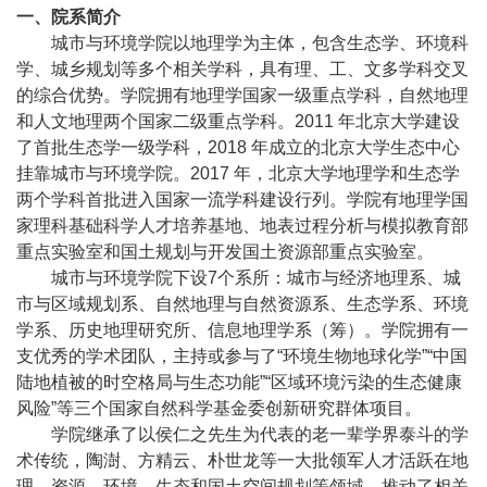
一、院系简介
城市与环境学院以地理学为主体，包含生态学、环境科
学、城乡规划等多个相关学科，具有理、工、文多学科交叉
的综合优势。学院拥有地理学国家一级重点学科，自然地理
和人文地理两个国家二级重点学科。
2011
年北京大学建设
了首批生态学一级学科，
2018
年成立的北京大学生态中心
挂靠城市与环境学院。
2017
年，北京大学地理学和生态学
两个学科首批进入国家一流学科建设行列。学院有地理学国
家理科基础科学人才培养基地、地表过程分析与模拟教育部
重点实验室和国土规划与开发国土资源部重点实验室。
城市与环境学院下设
7
个系所：城市与经济地理系、城
市与区域规划系、自然地理与自然资源系、生态学系、环境
学系、历史地理研究所、信息地理学系（筹）。学院拥有一
支优秀的学术团队，主持或参与了“环境生物地球化学”“中国
陆地植被的时空格局与生态功能”“区域环境污染的生态健康
风险”等三个国家自然科学基金委创新研究群体项目。
学院继承了以侯仁之先生为代表的老一辈学界泰斗的学
术传统，陶澍、方精云、朴世龙等一大批领军人才活跃在地
理、资源、环境、生态和国土空间规划等领域，推动了相关