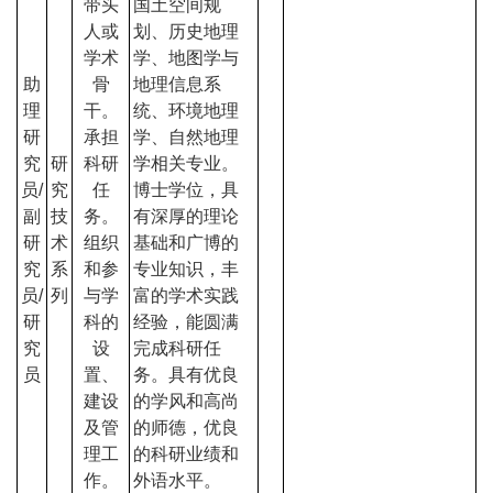
带头
国土空间规
人或
划、历史地理
学术
学、地图学与
助
骨
地理信息系
理
干。
统、环境地理
研
承担
学、自然地理
究
研
科研
学相关专业。
员/
究
任
博士学位，具
副
技
务。
有深厚的理论
研
术
组织
基础和广博的
究
系
和参
专业知识，丰
员/
列
与学
富的学术实践
研
科的
经验，能圆满
究
设
完成科研任
员
置、
务。具有优良
建设
的学风和高尚
及管
的师德，优良
理工
的科研业绩和
作。
外语水平。