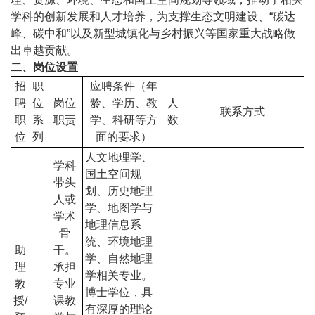
学科的创新发展和人才培养，为支撑生态文明建设、“碳达
峰、碳中和”以及新型城镇化与乡村振兴等国家重大战略做
出卓越贡献。
二、岗位设置
招
职
应聘条件（年
聘
位
岗位
龄、学历、教
人
联系方式
职
系
职责
学、科研等方
数
位
列
面的要求）
人文地理学、
学科
国土空间规
带头
划、历史地理
人或
学、地图学与
学术
地理信息系
骨
统、环境地理
助
干。
学、自然地理
理
承担
学相关专业。
教
专业
博士学位，具
授/
课教
有深厚的理论