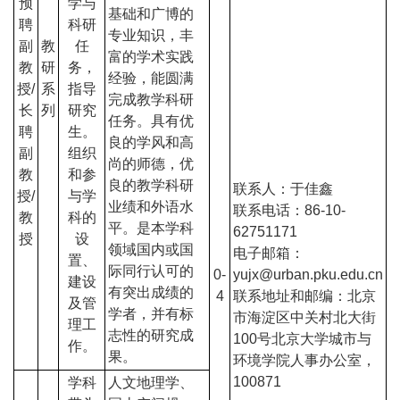
预
学与
基础和广博的
聘
科研
专业知识，丰
副
教
任
富的学术实践
教
研
务，
经验，能圆满
授/
系
指导
完成教学科研
长
列
研究
任务。具有优
聘
生。
良的学风和高
副
组织
尚的师德，优
教
和参
良的教学科研
联
系人：于佳鑫
授/
与学
业绩和外语水
联系电话：86-10-
教
科的
平。是本学科
62751171
授
设
领域国内或国
电子邮箱：
置、
际同行认可的
0-
yujx@urban.pku.edu.cn
建设
有突出成绩的
4
联系地址和邮编：北京
及管
学者，并有标
市海淀区中关村北大街
理工
志性的研究成
100号北京大学城市与
作。
果。
环境学院人事办公室，
100871
学科
人文地理学、