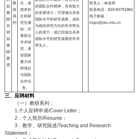
教
生，讲
联系人：林老师
副
的团队合作精神，具有较大
研
授本科
联系电话：
010-62751961
教
的发展潜力；可望做出具有
系
生和研
电子邮箱：
授
/
国际水平的研究成果，成长
列
究生课
irsgis@pku.edu.cn
长
为相应研究方向的学术带头
程；开
聘
人的潜力；或已经做出具有
展前沿
副
国际水平的研究成果的学术
学术研
教
带头人。
究，承
授
/
担国家
教
重大科
授
研项目
与国际
合作任
务。
三
、应聘材料
（一）教研系列：
1.
个人应聘申请
/Cover Letter
；
2
．个人简历
/Resume
；
3
．教学、研究陈述
/Teaching and Research
Statement
；