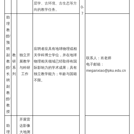
层学、古环境、古生态等方
0-
向的教学任务。
7
助
理
教
授
/
预
聘
应聘者应具有地球物理或相
副
教
独立开
关学科博士学位，并在地球
联系人：肖老师
教
研
展教学
物理相关领域已经取得有国
电子邮箱：
授
/
系
与科研
际影响力的学术成果；具有
meganxiao@pku.edu.cn
长
列
工作
独立教学能力；年龄与国籍
聘
不限。
副
教
授
/
教
授
开展雷
助
达影像
理
大地测