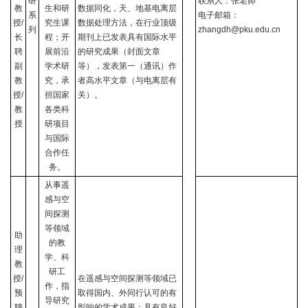
研
联系人：张老师
教
生和研
数据同化，天、地基电离层
系
电子邮箱：
授
/
究生课
数据处理方法，在行业顶级
列
zhangdh@pku.edu.cn
长
程；开
期刊上已发表具有国际水平
聘
展前沿
的研究成果（封面文章
副
学术研
等），发表第一（通讯）作
教
究，承
者高水平文章（与电离层有
授
/
担国家
关）。
教
各类科
授
研项目
与国际
合作任
务。
从事遥
感与空
间探测
等领域
助
的教
理
学、科
教
研工
授
/
在遥感与空间探测等领域已
作，指
预
取得国内、外同行认可的有
导研究
聘
影响的学术成果；具有良好