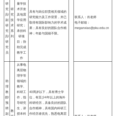
研
量学技
究
研
术开发
具有与岗位职责相关领域的
员
/
究
及地震
研究能力及工作背景，并已
联系人：肖老师
副
技
学应用
取得有国际影响力的学术成
电子邮箱：
研
术
研究；
果；具有良好的团队合作精
meganxiao@pku.edu.cn
究
系
承担科
神；年龄与国籍不限。
员
/
列
研项
研
目；协
究
助完成
员
教学工
作
从事电
离层物
理学等
助
领域的
理
教学、
教
科研工
40
周岁以下，具有博士学
授
/
作，指
位，有至少
4
年以上的海外
预
导研究
科研经历，具备良好的团队
聘
生，讲
合作精神，具有国内科研工
教
副
授本科
作经历者优先，熟悉电离层