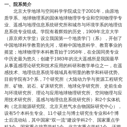
一、院系简介
北京大学地球与空间科学学院成立于
2001
年，由原地
质学系、地球物理系的固体地球物理学专业和空间物理学专
业、遥感与地理信息系统研究所和城市与环境学系的地理信
息系统专业组成。学院有着辉煌的历史，
1909
年北京大学
（原京师大学堂）设立我国第一个地质学门（系），开创了
中国地球科学教育的先河，堪称中国地质科学、教育事业的
摇篮；地球物理学本科教育始于
1958
年，在全国同类专业
中历史最为悠久；创建于
1983
年的北大遥感所是我国最早
从事遥感理论研究和技术应用的科研和教学单位之一，在遥
感技术、地理信息系统等领域具有明显的教学和科研优势。
目前学院有
3
个系，
7
个研究所（大陆动力学与资源工程研究
所、矿物、岩石、矿床研究所、地球化学研究所、史前生命
与环境研究所、理论与应用地球物理研究所、空间物理与应
用技术研究所、遥感与地理信息系统研究所）和
2
个实体机
构（北京能源研究院、北京天然气水合物国际研究中心），
设有
5
个本科生专业、
11
个硕士与博士研究生专业和
4
个博
士后流动站，其中国家“双一流”建设学科
2
个、国家重点学
科
3
个、国家重点培育学科
1
个、北京市重点学科
1
个。还拥