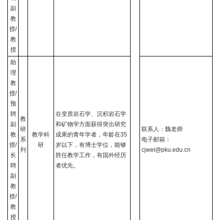
副
教
授
/
教
授
助
理
教
授
/
预
聘
在变质岩石学、沉积岩石学
教
副
和矿物学方面获得突出研究
研
联系人：魏老师
教
教学科
成果的青年学者，年龄在
35
系
电子邮箱：
授
/
研
岁以下，有博士学位，能够
列
cjwei@pku.edu.cn
长
胜任教学工作，有国外经历
聘
者优先。
副
教
授
/
教
授