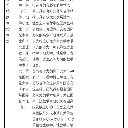
长
学、科
行认可的有影响的学术成
聘
研工
果；具有良好的团队合作精
副
作，指
神，具有较大的发展潜力，
教
导研究
能独立申请并承担国家级科
授
/
生，讲
研项目；可望做出具有国际
教
授本科
影响的高水平研究成果，成
授
生和研
长为相应研究方向的学术带
究生课
头人的潜力；可以承担古生
程；开
物学、地史学、地层学、古
展前沿
环境、古生态等方向的教学
学术研
任务。
究，承
国内有潜力的骨干人才：
48
担国家
岁以下，理学博士学位，有
重大科
国际合作交流背景和国际交
研项目
流基础，已取得有显著国际
与国际
影响力的学术成果，并在国
合作任
内一流教学科研机构有副高
务。
级及以上职称，已独立或做
为团队带头人申请到并承担
国家级科研
/
人才项目；可以
承担古生物学、地史学、地