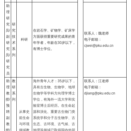
助
理
研
究
研
员
/
究
在岩石学、矿物学、矿床学
联系人：魏老师
副
技
方面获得重要研究成果的青
科研
电子邮箱：
研
术
年学者，年龄在
30
岁以下，
cjwei@pku.edu.cn
究
系
有博士学位。
员
/
列
研
究
员
助
教
海外青年人才：
35
岁以下，
联系人：江老师
理
研
具有古生物、生物学、地球
电子邮箱：
教
系
生物学等学科方向理学博士
djiang@pku.edu.cn
授
/
列
学位，有海外一流大学和实
预
验室博士后经历。在生命起
聘
从事史
源和演化、重要古生物门类
副
前生命
系统学和分子古生物学、古
教
与环境
生态、古环境、古气候、古
授
/
领域教
地理等领域已取得国内外同