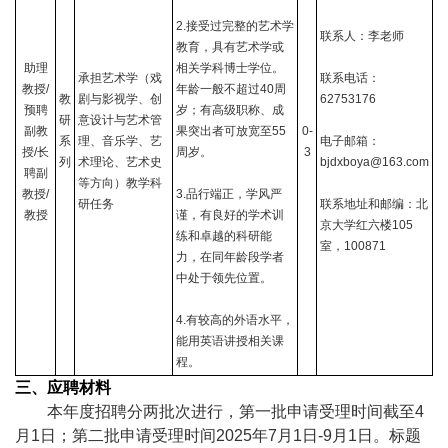
2.
接受过完整的艺术学
联系人：李老师
教育，具有艺术学或
助理
相关学科博士学位。
承担艺术学（戏
联系电话：
教授
/
年龄一般不超过
40
周
教
剧与影视学、创
62753176
预聘
岁；有高级职称、成
研
意设计与艺术管
副教
果突出者可放宽至
55
0-
系
理、音乐学、艺
电子邮箱：
授
/
长
周岁。
3
列
术理论、艺术史
bjdxboya@163.com
聘副
等方向）教学科
教授
/
3.
品行端正，学风严
研任务
联系地址和邮编：北
教授
谨，有良好的学术训
京大学红六楼
105
练和卓越的科研能
室，
100871
力，在同年龄段学者
中处于领先位置。
4.
有较高的外语水平，
能用英语讲授相关课
程。
三
、应聘材料
本年度招聘分两批次进行，第一批申请受理时间截至
4
月
1
日；第二批申请受理时间
2025
年
7
月
1
日
-9
月
1
日。标题