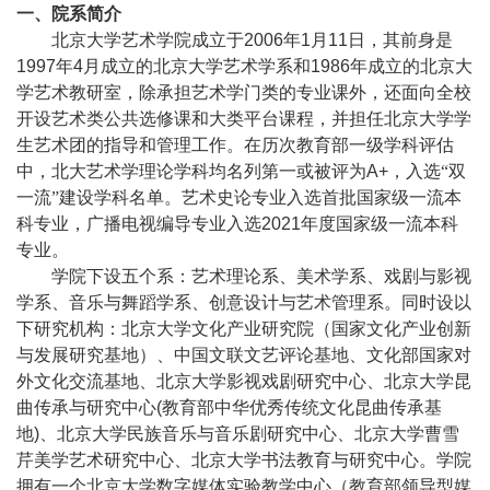
一、院系简介
北京大学艺术学院成立于
2006
年
1
月
11
日，其前身是
1997
年
4
月成立的北京大学艺术学系和
1986
年成立的北京大
学艺术教研室，除承担艺术学门类的专业课外，还面向全校
开设艺术类公共选修课和大类平台课程，并担任北京大学学
生艺术团的指导和管理工作。在历次教育部一级学科评估
中，北大艺术学理论学科均名列第一或被评为
A+
，入选“双
一流”建设学科名单。艺术史论专业入选首批国家级一流本
科专业，广播电视编导专业入选
2021
年度国家级一流本科
专业。
学院下设五个系：艺术理论系、美术学系、戏剧与影视
学系、音乐与舞蹈学系、创意设计与艺术管理系。同时设以
下研究机构：北京大学文化产业研究院（国家文化产业创新
与发展研究基地）、中国文联文艺评论基地、文化部国家对
外文化交流基地、北京大学影视戏剧研究中心、北京大学昆
曲传承与研究中心
(
教育部中华优秀传统文化昆曲传承基
地
)
、北京大学民族音乐与音乐剧研究中心、北京大学曹雪
芹美学艺术研究中心、北京大学书法教育与研究中心。学院
拥有一个北京大学数字媒体实验教学中心（教育部领导型媒