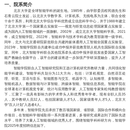
一、院系简介
北京大学是全球智能学科的诞生地。1985年，由学部委员程民德先生和
石青云院士发起，以北京大学数学系、计算机系、无线电系为主体，联合全校
十余个系所，利用北京大学综合学科优势成立信息科学中心，并于1988年建立
了北京大学第一个国家重点实验室——视觉与听觉信息处理国家重点实验室，
成为国内人工智能领域的一面旗帜。2002年，成立北京大学智能科学系。2021
年，成立智能学院。2022年，智能科学与技术学科成为教育部新增一级学科。
同年，北大与北京通研院获批联合共建跨媒体通用人工智能全国重点实验室。
2023年，智能学院联合共建单位成功申报并获批教育部人机共生国际联合实验
室。同年，北大智能学科联合其他院系牵头成功申报并获批发改委国家人工智
能产教融合创新平台，该平台的建设将进一步加强产学研深度融合，提升人才
培养质量。
智能学院联合人工智能研究院和王选计算机研究所教研力量，共同强化智
能学科建设。智能学科共划分为11大方向，包括：计算机视觉、自然语言处
理、听觉、言语与音乐、智能图形与交互、机器学习、认知推理、多智能体、
智能机器人、数据智能与计算智能、跨媒体智能、智能信息系统。智能学院在
全球著名计算机视觉专家、统计与应用数学家、人工智能专家朱松纯教授领衔
下，汇聚了一批具有影响力的学术带头人和优秀青年学者。现有全职人员35
人，其中教研人员32人，包括国家级人才5人，国家级青年人才5人，北京大
学“百人计划”入选者4人。
多年来，智能学院先后承担了数百项国家级、省部级、国际合作和横向合
作项目，在智能科学领域取得一系列显著进展，多项研究成果达到了国际先进
水平，培养了大量人工智能领域的优秀人才。围绕智能学科科研方向，智能学
院2025年度招聘信息如下。