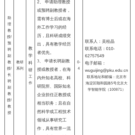
2
、
申请助理教授
或预聘副教授者，
助
需有博士后或在海
理
外
工作学习的经
教
历，且科研成绩突
授
/
联系人：吴桂晶
预
出，具有教学经历
教
联系电话：010-
聘
者优先。
学
62757549
副
3、 申请长聘副教
教
教研
0-
科
电子邮箱：
授
/
系列
4
授或教授者，在海
研
wuguijing@pku.edu.cn
长
工
联系地址和邮编：北京市
内外知名高校、科
聘
作
海淀区颐和园路
5
号北京大
研院所、国际知名
副
学智能学院（
100871
）
教
企业担任正教授或
授
/
相当职务；且在自
教
然科学或工程技术
授
领域从事研究工
作，具有世界一流