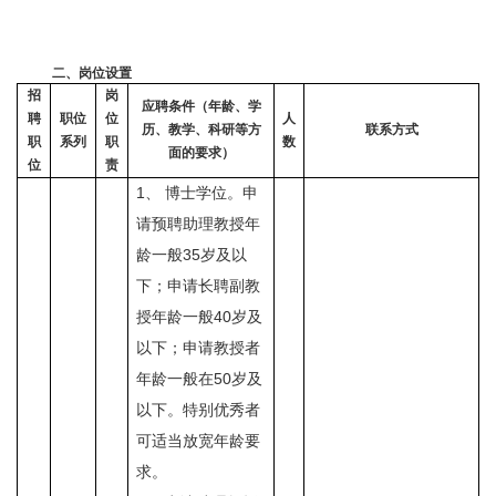
二、岗位设置
招
岗
应聘条件（年龄、学
聘
职位
位
人
历、教学、科研等方
联系方式
职
系列
职
数
面的要求）
位
责
1
、
博士学位。申
请预聘助理教授年
龄一般
35
岁及以
下；申请长聘副教
授年龄一般
40
岁及
以下；申请教授者
年龄一般在
50
岁及
以下。特别优秀者
可适当放宽年龄要
求。