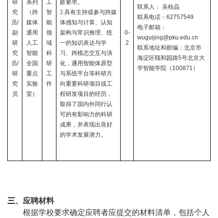
研
系列
工
龄要求。
联系人：
吴桂晶
究
（跨
智
2.具有主持或参与跨媒
联系电话：
62757549
员
/
媒体
能
体感知与计算、认知
电子邮箱：
副
通用
领
架构与常识推理、统
0-
wuguijing@pku.edu.cn
研
人工
域
一的知识表达与学
2
联系地址和邮编：
北京市
究
智能
科
习、跨模态交互与演
海淀区颐和园路
5
号北京大
员
/
全国
研
化，通用智能体原型
学智能学院（
100871
）
研
重点
工
与系统平台等科研方
究
实验
作
向重要科研项目或工
员
室）
程研发项目的经历，
取得了国内外同行认
可的有影响力的科研
成果，并表现出良好
的学术发展潜力。
三
、应聘材料
根据学校要求确定应聘者应提交的材料清单，包括个人