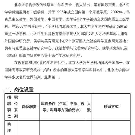
北京大学哲学系传统厚重、学科齐全、哲人辈出，享有国际声誉。北大哲
学学科涵盖所有二级学科，并于
1995
年成立国内第一个宗教学系。
2002
年，马
克思主义哲学、外国哲学、中国哲学、美学等
4
个学科被确立为国家重点二级学
科。在
2007
年的评估中，
4
个学科均成绩优异，北大哲学学科亦被确定为国家
重点一级学科。北大哲学系是教育部最早确认的国家文科人才培养基地，拥有
外国哲学研究所、美学与美育研究中心
2
个教育部人文社会科学重点研究基地；
另有马克思主义哲学研究中心、政治哲学与伦理学研究中心、儒学研究院以及
《儒藏》编纂与研究中心等十余个学术研究机构。
在教育部组织的多轮学科评估中，北京大学哲学学科均排名全国第一。在
国际高等教育研究机构（
QS
）发布的世界大学哲学学科排名中，北京大学哲学
学科多次名列世界前列、亚洲第一。
二、岗位设置
招
职
聘
位
应聘条件（年龄、学历、教
人
岗位职责
联系方式
职
系
学、科研等方面的要求）
数
位
列
助
理