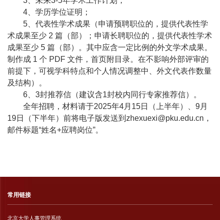
3
、未来
3-5
年学术工作计划；
4
、学历学位证明；
5
、代表性学术成果（申请预聘职位的，提供代表性学
术成果至少
2
篇（部）；申请长聘职位的，提供代表性学术
成果至少
5
篇（部）。其中应含一定比例的外文学术成果。
制作成
1
个
PDF
文件，首页附目录。在不影响外部评审的
前提下，可视学科特点和个人情况调整中、外文代表作数量
及结构）。
6
、
3
封推荐信（建议含
1
封校内同行专家推荐信）。
全年招聘，材料请于
2025
年
4
月
15
日（上半年）、
9
月
19
日（下半年）
前将电子版发送到
zhexuexi@pku.edu.cn
，
邮件标题“姓名
+
应聘岗位”。
常用链接
北京大学人事管理系统