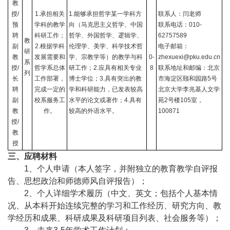
教
授
/
1.承担相关
1.能够承担哲学某一学科方
联系人：闫老师
预
学科的教学
向（马克思主义哲学、中国
联系电话：
010-
聘
科研工作；
哲学、外国哲学、逻辑学、
62757589
教
副
2.根据学科
伦理学、美学、科学技术哲
电子邮箱：
研
教
发展需要和
学、宗教学等）的教学与科
0-
zhexuexi@pku.edu.cn
系
授
/
哲学系总体
研工作；2.应具有相关专业
8
联系地址和邮编：北京
列
长
工作部署，
博士学位；3.具有突出的教
市海淀区颐和园路5号
聘
完成一定的
学和科研能力，已发表较高
北京大学李兆基人文学
副
校系服务工
水平的论文或著作；4.具有
苑2号楼105室，
教
作。
较高的外语水平。
100871
授
/
教
授
三、应聘材料
1
、个人申请（本人签字，并附独立的教育教学自评报
告、思想政治和师德师风自评报告）；
2
、个人详细学术履历（中文、英文；包括个人基本情
况、从本科开始连续完整的学习和工作经历、研究方向、教
学经历和成果、科研成果及科研项目列表、社会服务等）；