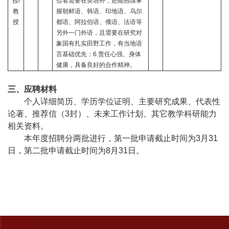
授
/
位者需要在英语外，还能熟练掌
教
握朝鲜语、韩语、印地语、乌尔
授
都语、阿拉伯语、俄语、法语等
另外一门外语，且需要在研究对
象国有扎实田野工作，有当地语
言基础优先；
6.
责任心强、身体
健康，具备良好的合作精神。
三、应聘材料
个人详细简历、学历学位证明、主要研究成果、代表性
论著、推荐信（
3
封）、未来工作计划、其它教学科研能力
相关资料。
本年度招聘分两批进行，第一批申请截止时间为
3
月
31
日，第二批申请截止时间为
8
月
31
日。