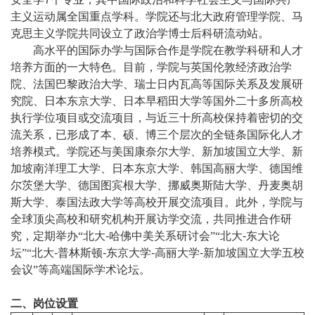
主义运动属全国重点学科。学院还与北大政府管理学院、马
克思主义学院共同设立了政治学博士后科研流动站。
高水平的国际办学与国际合作是学院在教学科研和人才
培养方面的一大特色。目前，学院与英国伦敦经济政治学
院、法国巴黎政治大学、瑞士日内瓦高等国际关系及发展研
究院、日本东京大学、日本早稻田大学等国外二十多所高校
执行学位项目或交流项目，与近三十所高校保持着密切的交
流关系，已形成了本、硕、博三个层次的全链条国际化人才
培养模式。学院还与美国康奈尔大学、新加坡国立大学、新
加坡南洋理工大学、日本东京大学、韩国高丽大学、德国维
尔茨堡大学、德国图宾根大学、挪威奥斯陆大学、丹麦奥胡
斯大学、泰国法政大学等高校开展交流项目。此外，学院与
全球顶尖高校和研究机构开展访学交流，共同推进合作研
究，定期举办“北大
-
哈佛中美关系研讨会”“北大
-
东大论
坛”“北大
-
普林斯顿
-
东京大学
-
高丽大学
-
新加坡国立大学五校
会议”等高端国际学术论坛。
二、岗位设置