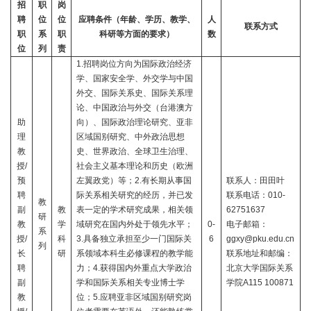
招
职
岗
聘
位
位
应聘条件（年龄、学历、教学、
人
联系方式
职
系
职
科研等方面的要求）
数
位
列
责
1.
招聘岗位方向为国际政治经济
学、国家安全学、外交学与中国
外交、国际关系史、国际关系理
论、中国政治与外交（台港澳方
助
向）、国际政治理论研究、亚非
理
区域国别研究、中外政治思想
教
史、世界政治、全球卫生治理、
授
/
社会主义基本理论和历史（欧洲
预
左翼政党）等；
2.
有长期从事国
联系人：田田叶
聘
际关系相关研究的经历，并已发
联系电话：
010-
教
副
教
表一定的学术研究成果，相关领
62751637
研
教
学
域研究在国内外处于领先水平；
0-
电子邮箱：
系
授
/
科
3.
具备独立承担至少一门国际关
6
ggxy@pku.edu.cn
列
长
研
系领域本科生必修课程的教学能
联系地址和邮编：
聘
力；
4.
获得国内外重点大学政治
北京大学国际关系
副
学和国际关系相关专业博士学
学院
A115 100871
教
位；
5.
应聘亚非区域国别研究岗