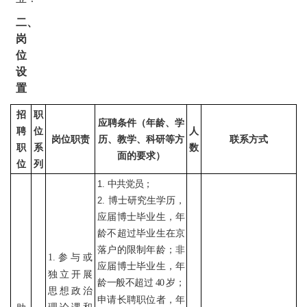
二、
岗
位
设
置
招
职
应聘条件（年龄、学
聘
位
人
岗位职责
历、教学、科研等方
联系方式
职
系
数
面的要求）
位
列
中共党员；
1.
博士研究生学历，
2.
应届博士毕业生，年
龄不超过毕业生在京
落户的限制年龄；非
参与或
1.
应届博士毕业生，年
独立开展
龄一般不超过
岁；
40
思想政治
申请长聘职位者，年