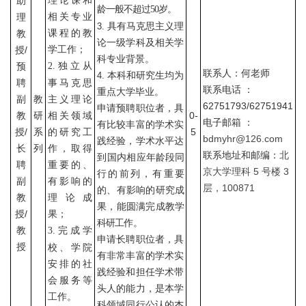
理论课和
助
龄一般不超过
岁。
50
相关专业
理
具有马克思主义理
3.
课程的教
教
论一级学科及相关学
学工作；
授/
科专业背景。
独立从
预
2.
联系人：何老师
本科和研究生均为
4.
聘
事马克思
联系电话 ：
重点大学毕业。
副
教
主义
理论
62751793/62751941
申请预聘职位者，具
教
研
相关领域
0-
电子邮箱 ：
有
比较丰富的学术实
授/
系
的研究工
5
bdmyhr@126.com
践经验，学术水平达
长
列
作，取得
联系地址和邮编：
北
到
国内相应年龄段同
聘
重要的、
京大学理科
5
号楼
3
行的前列，有重要
副
有影响的
层，
100871
的、有
影响的研究成
教
理论
成
果，能圆满完成教学
授
/
果；
科研工
作。
教
完成学
3.
申请长聘职位者，具
授
校、学院
有非常丰富的学术实
安排的社
践经验和担任学术带
会服务等
头人的能力，是本学
工作。
科领域同行公认的杰