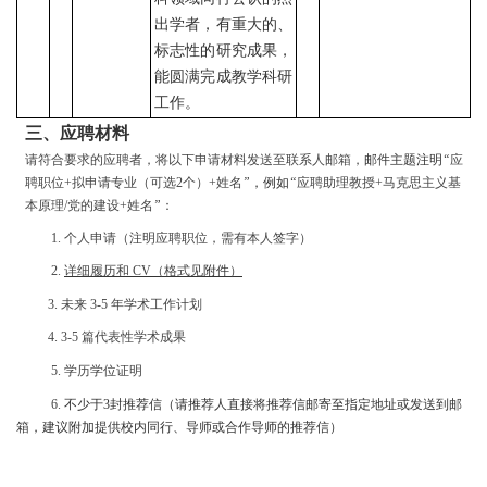
出学者，有重大的、
标志性的研究成果，
能圆满完成教学科研
工作。
三、应聘材料
请符合要求的应聘者，将以下申请材料发送至联系人邮箱，
邮件主题注明
“
应
聘职位
+
拟申请专业（可选
2
个）
+
姓名
”
，例如
“
应聘助理教授
+
马克思主义基
本原理
/
党的建设
+
姓名
”
：
1.
个人申请（注明应聘职位，需有本人签字）
2.
详细履历和
CV
（格式见
附件
）
3.
未来
3-5
年学术工作计划
4. 3-5
篇代表性学术成果
5.
学历学位证明
6.
不少于
3
封推荐信（请推荐人直接将推荐信邮寄至指定地址或发送到邮
箱，建议附加提供校内同行、导师或合作导师的推荐信）