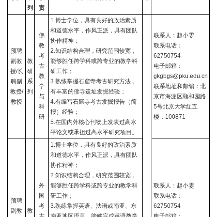
列
责
1.
博士学位，具有良好的政治素质
和道德水平，作风正派，具有团队
佛
联系人：赵小雯
协作精神；
教
联系电话：
预聘
2.
知识结构合理，研究范围较宽，
考
62750754
副教
教
能够胜任跨学科或跨专业的教学科
古
电子邮箱：
授
/
长
研
研工作；
教
gkgbgs@pku.edu.cn
聘副
系
3.
熟练掌握石窟寺考古研究方法，
学
联系地址和邮编：北
教授
/
列
有丰富的佛寺遗址发掘经验；
与
京市海淀区颐和园路
教授
4.
有编写石窟寺考古发掘报告（简
科
5
号北京大学红五
报）经验；
研
楼，
100871
5.
在国内外核心刊物上发表过高水
平论文或承担过高水平研究项目。
1.
博士学位，具有良好的政治素质
和道德水平，作风正派，具有团队
协作精神；
2.
知识结构合理，研究范围较宽，
外
能够胜任跨学科或跨专业的教学科
联系人：赵小雯
国
研工作；
联系电话：
预聘
考
3.
熟练掌握英语、法语或南亚、东
62750754
副教
教
古
南亚地区语言，能够完成英语教学
电子邮箱：