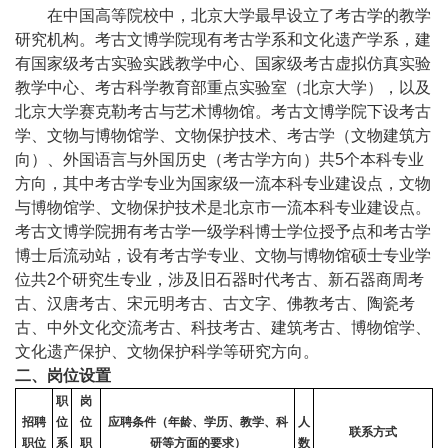
在中国高等院校中，北京大学最早设立了考古学的教学
研究机构。考古文博学院现有考古学系和文化遗产学系，建
有国家级考古实验实践教学中心、国家级考古虚拟仿真实验
教学中心、考古科学教育部重点实验室（北京大学），以及
北京大学赛克勒考古与艺术博物馆。考古文博学院下设考古
学、文物与博物馆学、文物保护技术、考古学（文物建筑方
向）、外国语言与外国历史（考古学方向）共
5
个本科专业
方向，其中考古学专业为国家级一流本科专业建设点，文物
与博物馆学、文物保护技术是北京市一流本科专业建设点。
考古文博学院拥有考古学一级学科博士学位授予点和考古学
博士后流动站，设有考古学专业、文物与博物馆硕士专业学
位共
2
个研究生专业，涉及旧石器时代考古、新石器商周考
古、汉唐考古、宋元明考古、古文字、佛教考古、陶瓷考
古、中外文化交流考古、科技考古、建筑考古、博物馆学、
文化遗产保护、文物保护科学等研究方向。
二、岗位设置
职
岗
招聘
位
位
应聘条件（年龄、学历、教学、科
人
联系方式
职位
系
职
研等方面的要求）
数