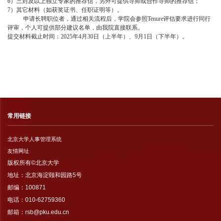
6
）三封及以上独立专家的推荐信，另外可提供导师或合作导师的推荐信；
7
）其它材料（如获奖证书、任职证明等）。
申请长聘职位者，通过相关流程后，学院会参照
Tenure
评估要求进行同行
评审，个人可提供部分建议名单，由我院直接联系。
提交材料截止时间：
2025
年
4
月
30
日（上半年）、
9
月
1
日（下半年）。
常用链接
北京大学人事管理系统
友情网址
版权所有©北京大学
地址：北京海淀颐和园路5号
邮编：100871
电话：010-62759360
邮箱：rsb@pku.edu.cn