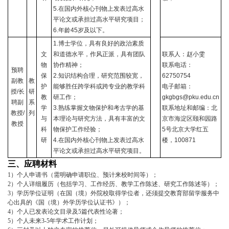
5.
在国内外核心刊物上发表过高水
平论文或承担过高水平研究项目；
6.
年龄
45
岁及以下。
1.
博士学位，具有良好的政治素质
文
和道德水平，作风正派，具有团队
联系人：赵小雯
物
协作精神；
联系电话：
预聘
保
2.
知识结构合理，研究范围较宽，
62750754
副教
教
护
能够胜任跨学科或跨专业的教学科
电子邮箱：
授
/
长
研
教
研工作；
gkgbgs@pku.edu.cn
聘副
系
学
3.
熟练掌握文物保护和考古学的基
联系地址和邮编：北
教授
/
列
与
本理论与研究方法，具有丰富的文
京市海淀区颐和园路
教授
科
物保护工作经验；
5
号北京大学红五
研
4.
在国内外核心刊物上发表过高水
楼，
100871
平论文或承担过高水平研究项目。
三、应聘材料
1
）个人申请书（需明确申请职位、预计来校时间等）；
2
）个人详细履历（包括学习、工作经历、教学工作陈述、研究工作陈述等）；
3
）学历学位证明（在国（境）外院校取得学位者，还须提交教育部留学服务中
心出具的《国（境）外学历学位认证书》）；
4
）个人已发表论文目录及
5
篇代表性论著；
5
）个人未来
3-5
年学术工作计划；