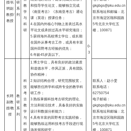
授
/
长
研
教
和指导学生论文，能够独立完成
gkgbgs@pku.edu.cn
聘副
系
学
《南亚考古》《东南亚考古》通论
联系地址和邮编：北
教授
/
列
与
课（英语）授课任务；
京市海淀区颐和园路
教授
科
4.
在国内外核心刊物上发表过高水
5
号北京大学红五
研
平论文或承担过高水平研究项目；
楼，
100871
5.
获得海外高校博士学位，或长期
在国外从事考古工作，或具有丰富
0-
国外田野考古经验的优先；
3
6.
年龄
45
岁及以下。
1.
博士学位，具有良好的政治素质
和道德水平，作风正派，具有团队
协作精神；
科
2.
知识结构合理，研究范围较宽，
联系人：赵小雯
技
能够胜任跨学科或跨专业的教学科
联系电话：
考
研工作；
62750754
长聘
教
古
3.
熟练掌握科技考古研究的理论、
电子邮箱：
副教
研
教
方法和前沿技术，具备良好的实验
gkgbgs@pku.edu.cn
授
/
教
系
学
设计和数据分析能力；
联系地址和邮编：北
授
列
与
4.
具有丰富的田野考古实践经验，
京市海淀区颐和园路
科
能够熟练运用科技考古手段进行现
5
号北京大学红五
研
场发掘和研究；
楼，
100871