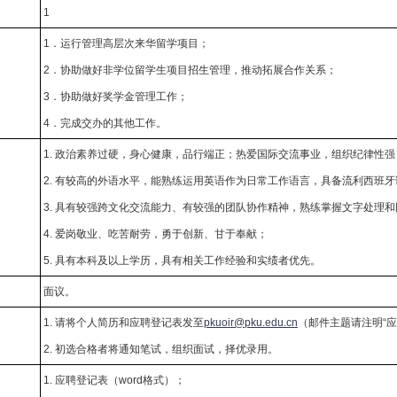
：
1
1．运行管理高层次来华留学项目；
2．协助做好非学位留学生项目招生管理，推动拓展合作关系；
：
3．协助做好奖学金管理工作；
4．完成交办的其他工作。
1. 政治素养过硬，身心健康，品行端正；热爱国际交流事业，组织纪律性强
2. 有较高的外语水平，能熟练运用英语作为日常工作语言，具备流利西班
：
3. 具有较强跨文化交流能力、有较强的团队协作精神，熟练掌握文字处理
4. 爱岗敬业、吃苦耐劳，勇于创新、甘于奉献；
5. 具有本科及以上学历，具有相关工作经验和实绩者优先。
：
面议。
1. 请将个人简历和应聘登记表发至
pkuoir@pku.edu.cn
（邮件主题请注明“
：
2. 初选合格者将通知笔试，组织面试，择优录用。
1. 应聘登记表（word格式）；