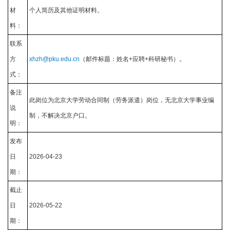
材
个人简历及其他证明材料。
料：
联系
方
xhzh@pku.edu.cn
（邮件标题：姓名+应聘+科研秘书）。
式：
备注
此岗位为北京大学劳动合同制（劳务派遣）岗位，无北京大学事业编
说
制，不解决北京户口。
明：
发布
日
2026-04-23
期：
截止
日
2026-05-22
期：