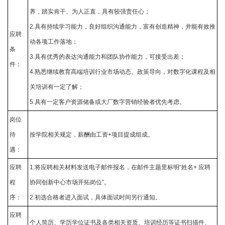
养，踏实肯干、为人正直，具有较强责任心；
2.具有持续学习能力，良好组织沟通能力，富有创造精神，并能有效推
应聘
动各项工作落地；
条
3.具有优秀的表达沟通能力和团队协作能力，可接受出差；
件：
4.熟悉继续教育高端培训行业市场动态、政策导向，对数字化课程及相
关培训有一定了解；
5.具有一定客户资源储备或大厂数字营销经验者优先考虑。
岗位
待
按学院相关规定，薪酬由工资+项目提成组成。
遇：
应聘
1.将应聘相关材料发送电子邮件报名，在邮件主题里标明“姓名+ 应聘
程
协同创新中心市场开拓岗位”。
序：
2.初选合格者进入面试，具体面试时间另行通知。
应聘
个人简历、学历学位证书及各类相关资质、培训经历等证书扫描件、