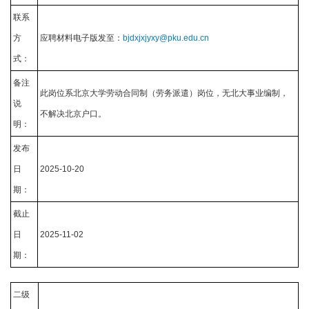
联系
方
应聘材料电子版发至：
bjdxjxjyxy@pku.edu.cn
式：
备注
此岗位系北京大学劳动合同制（劳务派遣）岗位，无北大事业编制，
说
不解决北京户口。
明：
发布
日
2025-10-20
期：
截止
日
2025-11-02
期：
二级