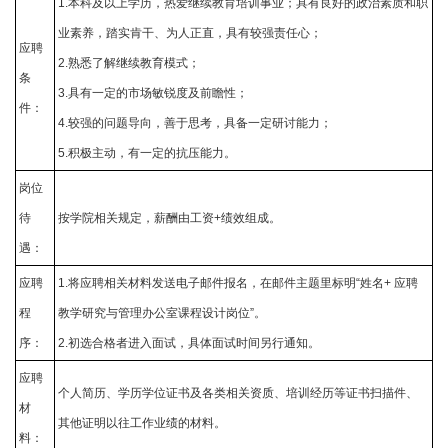
1.本科及以上学历，热爱继续教育培训事业；具有良好的政治素质和职
业素养，踏实肯干、为人正直，具有较强责任心；
应聘
2.熟悉了解继续教育模式；
条
3.具有一定的市场敏锐度及前瞻性；
件：
4.较强的问题导向，善于思考，具备一定研讨能力；
5.积极主动，有一定的抗压能力。
岗位
待
按学院相关规定，薪酬由工资+绩效组成。
遇：
应聘
1.将应聘相关材料发送电子邮件报名，在邮件主题里标明“姓名+ 应聘
程
教学研究与管理办公室课程设计岗位”。
序：
2.初选合格者进入面试，具体面试时间另行通知。
应聘
个人简历、学历学位证书及各类相关资质、培训经历等证书扫描件、
材
其他证明以往工作业绩的材料。
料：