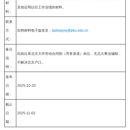
材
其他证明以往工作业绩的材料。
料：
联系
方
应聘材料电子版发至：
bjdxjxjyxy@pku.edu.cn
式：
备注
此岗位系北京大学劳动合同制（劳务派遣）岗位，无北大事业编制，
说
不解决北京户口。
明：
发布
日
2025-10-20
期：
截止
日
2025-11-02
期：