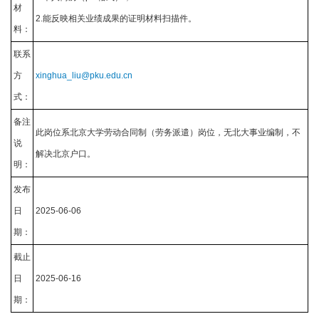
材
2.能反映相关业绩成果的证明材料扫描件。
料：
联系
方
xinghua_liu@pku.edu.cn
式：
备注
此岗位系北京大学劳动合同制（劳务派遣）岗位，无北大事业编制，不
说
解决北京户口。
明：
发布
日
2025-06-06
期：
截止
日
2025-06-16
期：