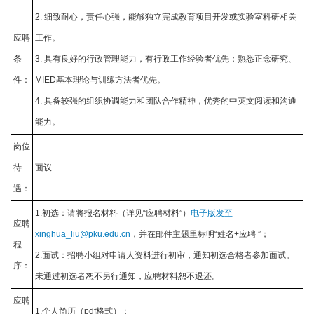
2. 细致耐心，责任心强，能够独立完成教育项目开发或实验室科研相关
应聘
工作。
条
3. 具有良好的行政管理能力，有行政工作经验者优先；熟悉正念研究、
件：
MIED基本理论与训练方法者优先。
4. 具备较强的组织协调能力和团队合作精神，优秀的中英文阅读和沟通
能力。
岗位
待
面议
遇：
1.初选：请将报名材料（详见“应聘材料”）
电子版发至
应聘
xinghua_liu@pku.edu.cn
，并在邮件主题里标明“姓名+应聘 ”；
程
2.面试：招聘小组对申请人资料进行初审，通知初选合格者参加面试。
序：
未通过初选者恕不另行通知，应聘材料恕不退还。
应聘
1.个人简历（pdf格式）；