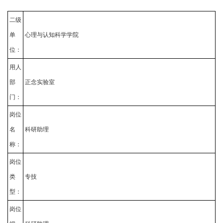
二级
单
心理与认知科学学院
位：
用人
部
正念实验室
门：
岗位
名
科研助理
称：
岗位
类
专技
型：
岗位