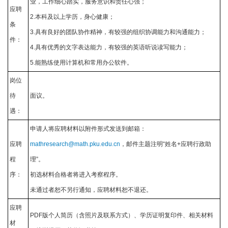
业，工作细心踏实，服务意识和责任心强；
应聘
2.本科及以上学历，身心健康；
条
3.具有良好的团队协作精神，有较强的组织协调能力和沟通能力；
件：
4.具有优秀的文字表达能力，有较强的英语听说读写能力；
5.能熟练使用计算机和常用办公软件。
岗位
待
面议。
遇：
申请人将应聘材料以附件形式发送到邮箱：
应聘
mathresearch@math.pku.edu.cn
，邮件主题注明“姓名+应聘行政助
程
理”。
序：
初选材料合格者将进入考察程序。
未通过者恕不另行通知，应聘材料恕不退还。
应聘
PDF版个人简历（含照片及联系方式）、学历证明复印件、相关材料
材