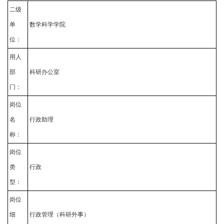
二级
单
数学科学学院
位：
用人
部
科研办公室
门：
岗位
名
行政助理
称：
岗位
类
行政
型：
岗位
细
行政管理（科研外事）