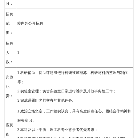
分：
招聘
范
校内外公开招聘
围：
招聘
人
1
数：
1.科研辅助：协助课题组进行科研被试招募、科研材料的整理与制作
岗位
等；
职
2.实验室管理：负责实验室日常运行维护及其他事务性工作；
责：
3.完成课题组老师交办的其他任务。
1.政治立场坚定，工作踏实认真，具有高度的责任心、团结合作精神和
服务意识；
应聘
2.本科及以上学历，理工科专业背景者优先考虑；
条