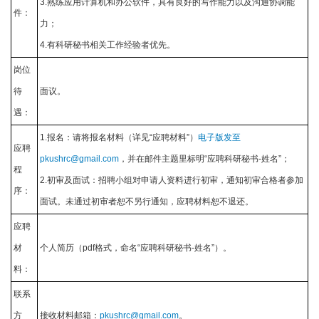
3.熟练应用计算机和办公软件，具有良好的写作能力以及沟通协调能
件：
力；
4.有科研秘书相关工作经验者优先。
岗位
待
面议。
遇：
1.报名：请将报名材料（详见“应聘材料”）
电子版发至
应聘
pkushrc@gmail.com
，并在邮件主题里标明“应聘科研秘书-姓名”；
程
2.初审及面试：招聘小组对申请人资料进行初审，通知初审合格者参加
序：
面试。未通过初审者恕不另行通知，应聘材料恕不退还。
应聘
材
个人简历（pdf格式，命名“应聘科研秘书-姓名”）。
料：
联系
方
接收材料邮箱：
pkushrc@gmail.com
。