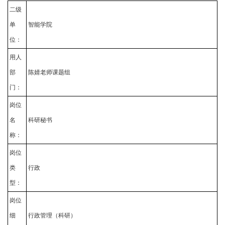
二级
单
智能学院
位：
用人
部
陈婧老师课题组
门：
岗位
名
科研秘书
称：
岗位
类
行政
型：
岗位
细
行政管理（科研）