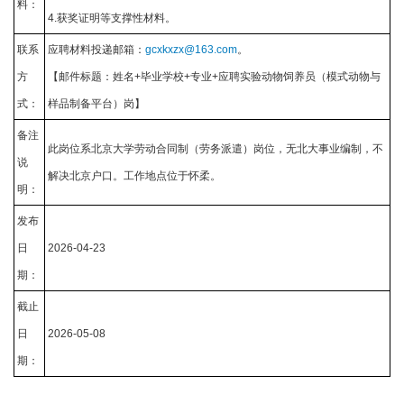
料：
4.获奖证明等支撑性材料。
联系
应聘材料投递邮箱：
gcxkxzx@163.com
。
方
【邮件标题：姓名+毕业学校+专业+应聘实验动物饲养员（模式动物与
式：
样品制备平台）岗】
备注
此岗位系北京大学劳动合同制（劳务派遣）岗位，无北大事业编制，不
说
解决北京户口。工作地点位于怀柔。
明：
发布
日
2026-04-23
期：
截止
日
2026-05-08
期：