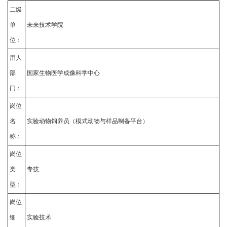
二级
单
未来技术学院
位：
用人
部
国家生物医学成像科学中心
门：
岗位
名
实验动物饲养员（模式动物与样品制备平台）
称：
岗位
类
专技
型：
岗位
细
实验技术