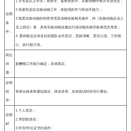
1.大专及以上学历；兽医学、畜牧兽医学、实验动物学相关专业优先；
2.热爱和适应实验动物工作，有较强的学习和动手能力；
应聘
3.熟悉实验动物的饲养管理及动物实验相关操作，持《实验动物从业人
条
员上岗证》者、具有实验动物设施运行或动物实验经验者优先考虑；
件：
4. 爱岗敬业且有良好的团队合作意识，思路清晰、责任心强、工作细
心、执行能力强。
岗位
待
薪酬视工作能力确定，具体面议。
遇：
应聘
程
初审合格者将通知面试，择优录用。具体面试时间另行通知。
序：
1.个人简历；
应聘
2.求职陈述信；
材
3.学历/学位证书扫描件；