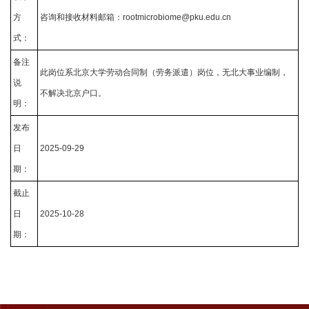
方
咨询和接收材料邮箱：
rootmicrobiome@pku.edu.cn
式：
备注
此岗位系北京大学劳动合同制（劳务派遣）岗位，无北大事业编制，
说
不解决北京户口。
明：
发布
日
2025-09-29
期：
截止
日
2025-10-28
期：