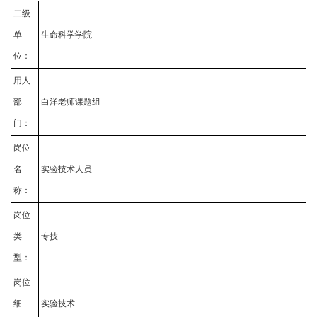
二级
单
生命科学学院
位：
用人
部
白洋老师课题组
门：
岗位
名
实验技术人员
称：
岗位
类
专技
型：
岗位
细
实验技术