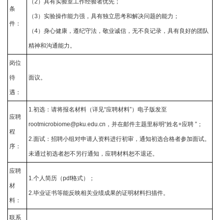
（2）具有实验室工作经验者优先；
条
（3）实验操作能力强，具有独立思考和解决问题的能力；
件：
（4）身心健康，遵纪守法，敬业诚信，无不良记录，具有良好的团队
精神和沟通能力。
岗位
待
面议。
遇：
1.初选：请将报名材料（详见“应聘材料”）
电子版发至
应聘
rootmicrobiome@pku.edu.cn
，并在邮件主题里标明“姓名+应聘 ”；
程
2.面试：招聘小组对申请人资料进行初审，通知初选合格者参加面试。
序：
未通过初选者恕不另行通知，应聘材料恕不退还。
应聘
1.个人简历（pdf格式）；
材
2.毕业证书等能反映相关业绩成果的证明材料扫描件。
料：
联系