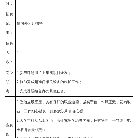
分：
招聘
范
校内外公开招聘
围：
招聘
人
1
数：
岗位
1.参与课题组片上集成项目研发；
职
2.协助完成超净间相关设备的维护工作；
责：
3.完成课题组交办的其他任务。
1.政治立场坚定，具有良好的职业道德，诚实守信，作风正派，爱岗敬
业，工作细心踏实，服务意识和责任心强；
2.大学本科及以上学历，获研究生学历者优先，拥有物理、半导体、电
应聘
子教育背景优先；
条