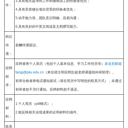
3.具有相关超净间工作和微纳加工的经验者优先；
件：
4.具有异质键合项目背景的经验者优先；
5.动手能力强，团队意识明确，容易沟通；
6.具有良好的中英文阅读及文档撰写能力。
岗位
待
薪酬待遇面议。
遇：
应聘者将个人简历（包括个人基本信息、学习工作经历等）
发送至邮箱
应聘
fangj@pku.edu.cn
（来信请注明应聘彭超老师课题组科研助理）。
程
初审合格者将电话通知面试（请在简历中写明您的联系方式），未通过
序：
初审者恕不另行通知。应聘材料恕不退还。
应聘
1.个人简历（pdf格式）；
材
2.能反映相关业绩成果的证明材料扫描件。
料：
联系