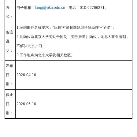
方
电子邮箱：
fangj@pku.edu.cn
，电话：010-62766271。
式：
1.应聘邮件名称要求：“应聘”+“彭超课题组科研助理”+“姓名”；
备注
2.此岗位系北京大学劳动合同制（劳务派遣）岗位，无北大事业编制，
说
不解决北京户口；
明：
3.工作地点为北京大学及相关校区。
发布
日
2026-04-16
期：
截止
日
2026-05-16
期：