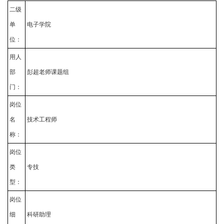
二级
单
电子学院
位：
用人
部
彭超老师课题组
门：
岗位
名
技术工程师
称：
岗位
类
专技
型：
岗位
细
科研助理