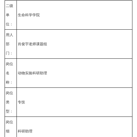
二级
单
生命科学学院
位：
用人
部
肖俊宇老师课题组
门：
岗位
名
动物实验科研助理
称：
岗位
类
专技
型：
岗位
细
科研助理