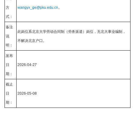
方
wangyx_ge@pku.edu.cn
。
式：
备注
此岗位系北京大学劳动合同制（劳务派遣）岗位，无北大事业编制，
说
不解决北京户口。
明：
发布
日
2026-04-27
期：
截止
日
2026-05-08
期：