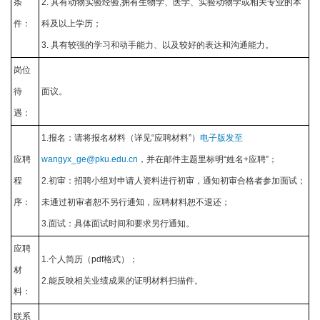
条
2. 具有动物实验经验,拥有生物学、医学、实验动物学或相关专业的本
件：
科及以上学历；
3. 具有较强的学习和动手能力、以及较好的表达和沟通能力。
岗位
待
面议。
遇：
1.报名：请将报名材料（详见“应聘材料”）
电子版发至
应聘
wangyx_ge@pku.edu.cn
，并在邮件主题里标明“姓名+应聘”；
程
2.初审：招聘小组对申请人资料进行初审，通知初审合格者参加面试；
序：
未通过初审者恕不另行通知，应聘材料恕不退还；
3.面试：具体面试时间和要求另行通知。
应聘
1.个人简历（pdf格式）；
材
2.能反映相关业绩成果的证明材料扫描件。
料：
联系