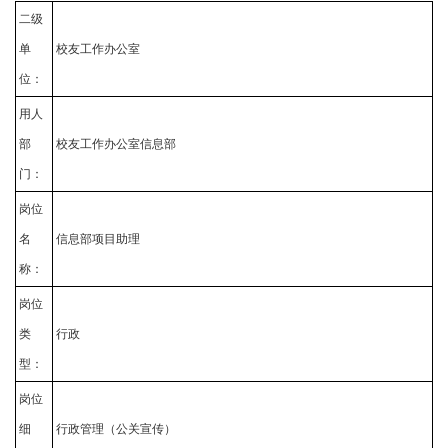
二级
单
校友工作办公室
位：
用人
部
校友工作办公室信息部
门：
岗位
名
信息部项目助理
称：
岗位
类
行政
型：
岗位
细
行政管理（公关宣传）