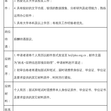
条
3. 热爱北京大学及校友工作；
件：
4. 具有较好的文字功底，较强的数据搜集、分析研判及处理能力，熟练
运用办公软件；
5. 具有大学本科及以上学历；有相关工作经验者优先。
岗位
待
薪酬待遇面议。
遇：
1. 申请者请将个人简历以邮件形式发送至 hr@pku.org.cn，邮件主题
应聘
为“姓名+应聘信息部项目助理”，申请材料恕不退还；
程
2. 初审合格者将通知面试和笔试，届时请携带身份证、毕业证、学位证
序：
及要求提供的其它材料原件，时间另行通知。
应聘
个人简历；面试和笔试时需携带本人身份证原件、毕业证书、学位证书
材
及要求提供的其它材料原件。
料：
联系