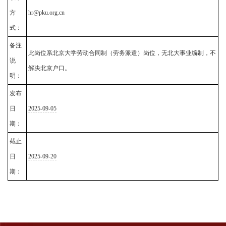
方
hr@pku.org.cn
式：
备注
此岗位系北京大学劳动合同制（劳务派遣）岗位，无北大事业编制，不
说
解决北京户口。
明：
发布
日
2025-09-05
期：
截止
日
2025-09-20
期：