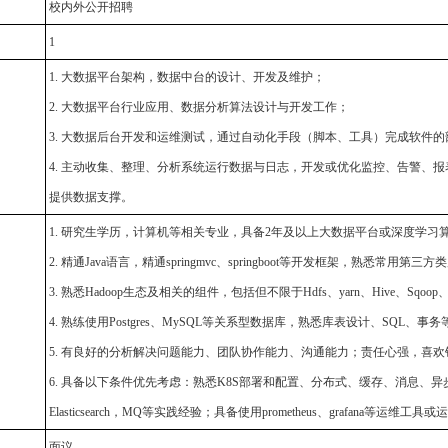
：
校内外公开招聘
：
1
1. 大数据平台架构，数据中台的设计、开发及维护；
2. 大数据平台行业应用、数据分析算法设计与开发工作；
：
3. 大数据后台开发和运维测试，通过自动化手段（脚本、工具）完成软件
4. 主动收集、整理、分析系统运行数据与日志，开发或优化监控、告警、
提供数据支撑。
1. 研究生学历，计算机等相关专业，具备2年及以上大数据平台或深度学习
2. 精通Java语言，精通springmvc、springboot等开发框架，熟悉常用第三方类
3. 熟悉Hadoop生态及相关的组件，包括但不限于Hdfs、yarn、Hive、Sqoop、
：
4. 熟练使用Postgres、MySQL等关系型数据库，熟悉库表设计、SQL、
5. 有良好的分析解决问题能力、团队协作能力、沟通能力；责任心强，喜
6. 具备以下条件优先考虑：熟悉K8S部署和配置、分布式、缓存、消息、异
Elasticsearch，MQ等实践经验；具备使用prometheus、grafan
：
面议