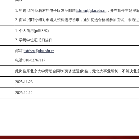
1. 初选:请将应聘材料电子版发至邮箱
lisichen@pku.edu.cn
，并在邮件主题里标
：
2. 面试:招聘小组对申请人资料进行初审，通知初选合格者参加面试。未通
1. 个人简历(pdf格式)
：
2. 学历学位证书扫描件
邮箱:
lisichen@pku.edu.cn
：
电话:010-62767117
：
此岗位系北京大学劳动合同制(劳务派遣)岗位，无北大事业编制，不解决北
：
2025-11
-28
：
2025-12
-12