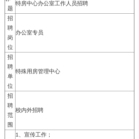
特房中心办公室工作人员招聘
题
招
聘
办公室专员
岗
位
招
聘
特殊用房管理中心
单
位
招
聘
校内外招聘
范
围
1、宣传工作；