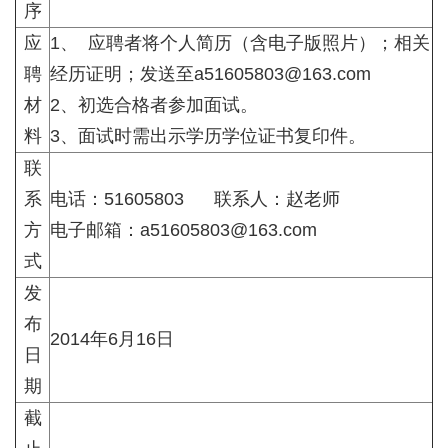
序
应
1、 应聘者将个人简历（含电子版照片）；相关
聘
经历证明；
发送至a51605803@163.com
材
2、初选合格者参加面试。
料
3、面试时需出示学历学位证书复印件。
联
系
电话：51605803 联系人：赵老师
方
电子邮箱：a51605803@163.com
式
发
布
2014年6月16日
日
期
截