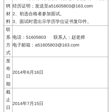
聘
经历证明；
发送至a51605803@163.com
材
2、初选合格者参加面试。
料
3、面试时需出示学历学位证书复印件。
联
系
电话：51605803 联系人：赵老师
方
电子邮箱：a51605803@163.com
式
发
布
2014年6月16日
日
期
截
止
2014年7月15日
日