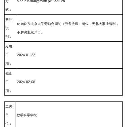
方
sino-russian@math.pku.edu.cn
式：
备注
此岗位系北京大学劳动合同制（劳务派遣）岗位，无北大事业编制，
说
不解决北京户口。
明：
发布
日
2024-01-22
期：
截止
日
2024-02-08
期：
二级
单
数学科学学院
位：