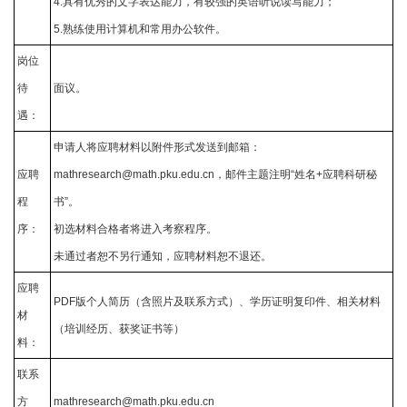
4.具有优秀的文字表达能力，有较强的英语听说读写能力；
5.熟练使用计算机和常用办公软件。
岗位
待
面议。
遇：
申请人将应聘材料以附件形式发送到邮箱：
应聘
mathresearch@math.pku.edu.cn
，邮件主题注明“姓名+应聘科研秘
程
书”。
序：
初选材料合格者将进入考察程序。
未通过者恕不另行通知，应聘材料恕不退还。
应聘
PDF版个人简历（含照片及联系方式）、学历证明复印件、相关材料
材
（培训经历、获奖证书等）
料：
联系
方
mathresearch@math.pku.edu.cn