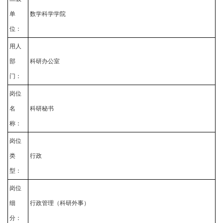
单
数学科学学院
位：
用人
部
科研办公室
门：
岗位
名
科研秘书
称：
岗位
类
行政
型：
岗位
细
行政管理（科研外事）
分：