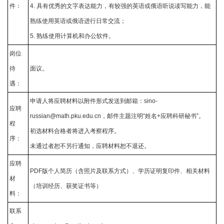
件：
4. 具有优秀的文字表达能力，有较强的英语或俄语听说读写能力，能
熟练使用英语或俄语进行日常交流；
5. 熟练使用计算机和办公软件。
岗位
待
面议。
遇：
申请人将应聘材料以附件形式发送到邮箱：
sino-
应聘
russian@math.pku.edu.cn
，邮件主题注明“姓名+应聘科研秘书”。
程
初选材料合格者将进入考察程序。
序：
未通过者恕不另行通知，应聘材料恕不退还。
应聘
PDF版个人简历（含照片及联系方式）、学历证明复印件、相关材料
材
（培训经历、获奖证书等）
料：
联系