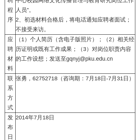
聘
中心校园网络文化传播管理与教育研究岗位工作
程
人员”。
序
2、初选材料合格后，将电话通知应聘者面试；
不接受来访。
应
（1）个人简历（含电子版照片）；（2）相关经
聘
历证明或既有工作成果；（3）对岗位职责内容
材
的工作设想；发送至gqnyj@pku.edu.cn
料
联
张勇，62752718（咨询期：7月18日-7月31日）
系
方
式
发
2014年7月18日
布
日