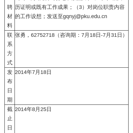
聘
历证明或既有工作成果；（3）对岗位职责内容
材
的工作设想；发送至gqnyj@pku.edu.cn
料
联
张勇，62752718（咨询期：7月18日-7月31日）
系
方
式
发
2014年7月18日
布
日
期
截
2014年8月25日
止
日