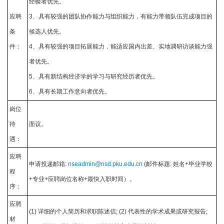
经验者优先。
应聘
3、具有较强的团队协作能力与组织能力，有能力带领队伍完成项目的
条
候选人优先。
件：
4、具有较强的项目拓展能力，能适应国内出差、实地调研访谈能力强
者优先。
5、具有新结构经济学的学习与研究经历者优先。
6、具有长期工作意向者优先。
岗位
待
面议。
遇：
应聘
申请投递邮箱:
nseadmin@nsd.pku.edu.cn
(邮件标题: 姓名+毕业学校
程
+专业+应聘岗位名称+最快入职时间）。
序：
应聘
(1) 详细的个人简历和求职陈述信; (2) 代表性的学术成果或研究报告;
材