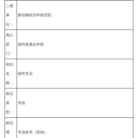
二级
单
新结构经济学研究院
位：
用人
部
国内发展合作部
门：
岗位
名
研究专员
称：
岗位
类
专技
型：
岗位
细
专业技术（其他）