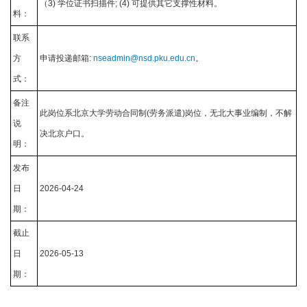
（3) 学位证书扫描件; (4) 可提供其它支撑性材料。
料：
联系
方
申请投递邮箱:
nseadmin@nsd.pku.edu.cn
。
式：
备注
此岗位系北京大学劳动合同制(劳务派遣)岗位，无北大事业编制，不解
说
决北京户口。
明：
发布
日
2026-04-24
期：
截止
日
2026-05-13
期：