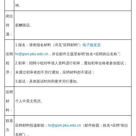
神。
岗位
待
薪酬面议。
遇：
1.报名：请将报名材料（详见“应聘材料”）
电子版发至
应聘
hr@gsm.pku.edu.cn
，并在邮件主题里标明“姓名+应聘岗位名称 ”;
程
2.初审：招聘小组对申请人资料进行初审，通知初审合格者参加面试；
序：
未通过初审者恕不另行通知，应聘材料恕不退还；
3.面试：具体面试时间和要求另行通知。
应聘
材
个人中英文简历。
料：
联系
应聘材料投递邮箱：
hr@gsm.pku.edu.cn
（邮件标题：姓名+应聘“岗位
方
名称”）。