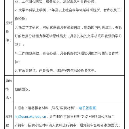
业，工作细心踏实，服务意识、法纪观念和责任心强；
2. 大学本科以上学历，5年及以上社会科学领域科研院所、智库机构工
作经验；
应聘
3. 热爱学术研究，对研究课题具有强烈兴趣，熟悉国内相关政策，有良
条
好的数据分析能力和逻辑思维能力，具备扎实的文字功底和较强的学习
件：
能力；
4. 工作细致高效、责任心强，具备良好的沟通协调能力与团队合作精
神；
5. 有政策建议、内参报告、课题报告撰写经验者优先。
岗位
待
薪酬面议。
遇：
1.报名：请将报名材料（详见“应聘材料”）
电子版发至
应聘
hr@gsm.pku.edu.cn
，并在邮件主题里标明“姓名+应聘岗位名称 ”;
程
2.初审：招聘小组对申请人资料进行初审，通知初审合格者参加面试；