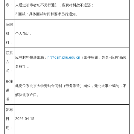
序：
未通过初审者恕不另行通知，应聘材料恕不退还；
3.面试：具体面试时间和要求另行通知。
应聘
材
个人简历。
料：
联系
应聘材料投递邮箱：
hr@gsm.pku.edu.cn
（邮件标题：姓名+应聘“岗位
方
名称”）。
式：
备注
此岗位系北京大学劳动合同制（劳务派遣）岗位，无北大事业编制，不
说
解决北京户口。
明：
发布
日
2026-04-15
期：