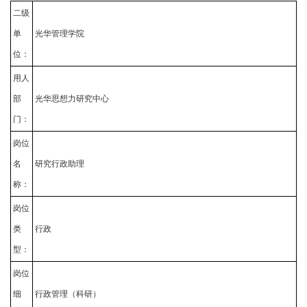
二级
单
光华管理学院
位：
用人
部
光华思想力研究中心
门：
岗位
名
研究行政助理
称：
岗位
类
行政
型：
岗位
细
行政管理（科研）