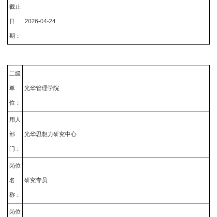
截止
日
2026-04-24
期：
二级
单
光华管理学院
位：
用人
部
光华思想力研究中心
门：
岗位
名
研究专员
称：
岗位