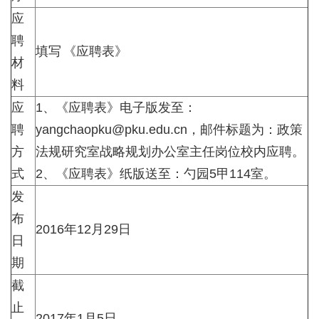
应
聘
填写
《应聘表》
材
料
应
1、《应聘表》电子版发至：
聘
yangchaopku@pku.edu.cn
，邮件标题为：政策
方
法规研究室战略规划办公室主任岗位校内应聘。
式
2、《应聘表》纸版送至：勺园5甲114室。
发
布
2016年12月29日
日
期
截
止
2017年1月5日