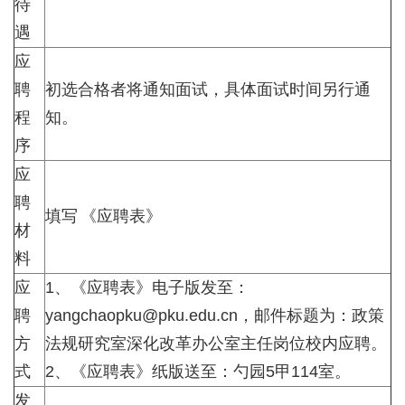
待
遇
应
聘
初选合格者将通知面试，具体面试时间另行通
程
知。
序
应
聘
填写
《应聘表》
材
料
应
1、《应聘表》电子版发至：
聘
yangchaopku@pku.edu.cn
，邮件标题为：政策
方
法规研究室深化改革办公室主任岗位校内应聘。
式
2、《应聘表》纸版送至：勺园5甲114室。
发