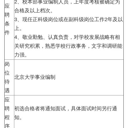
2、校本部事业编制人员，上年度考核被确定为
应
合格及以上档次。
聘
3、现任正科级岗位或在副科级岗位工作2年及以
条
上。
件
4、敬业勤勉、认真负责，对学校发展战略有相
关研究积累，熟悉学校行政事务，文字和调研能
力强。
岗
位
北京大学事业编制
待
遇
应
聘
初选合格者将通知面试，具体面试时间另行通
程
知。
序