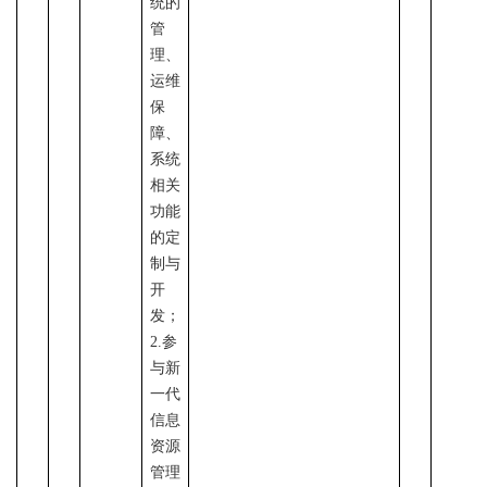
统的
管
理、
运维
保
障、
系统
相关
功能
的定
制与
开
发；
2.
参
与
新
一代
信息
资源
管理