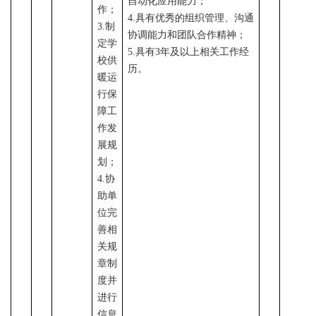
自动化应用能力；
作；
4.具有优秀的组织管理、沟通
3.制
协调能力和团队合作精神；
定学
5.具有3年及以上相关工作经
校供
历。
暖运
行保
障工
作发
展规
划；
4.协
助单
位完
善相
关规
章制
度并
进行
信息