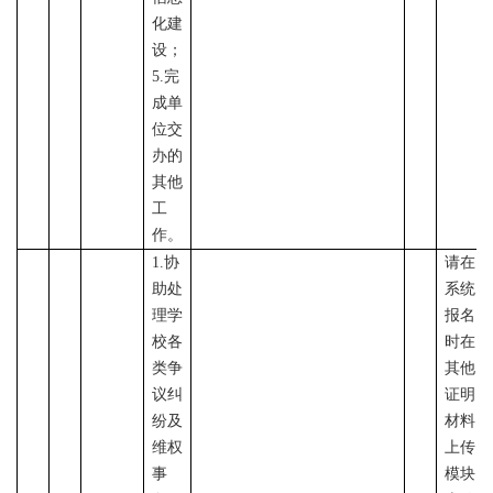
化建
设；
5.完
成单
位交
办的
其他
工
作。
1
.协
请在
助处
系统
理学
报名
校各
时在
类争
其他
议纠
证明
纷及
材料
维权
上传
事
模块