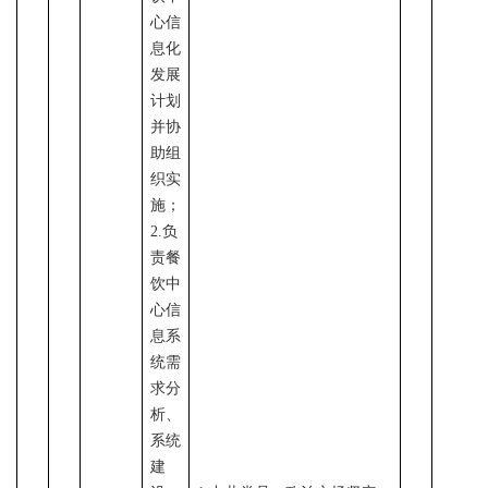
心信
息化
发展
计划
并协
助组
织实
施；
2.负
责餐
饮中
心信
息系
统需
求分
析、
系统
建