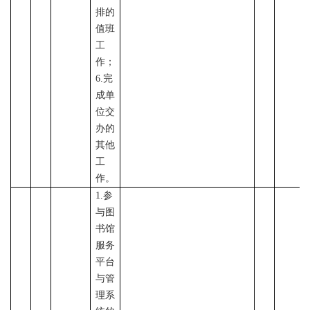
排的
值班
工
作；
6.完
成单
位交
办的
其他
工
作。
1
.
参
与图
书馆
服务
平台
与管
理系