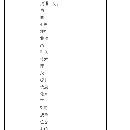
沟通
历。
协
调；
4.关
注行
业动
态，
引入
技术
理
念，
提升
信息
化水
平；
5.完
成单
位交
办的