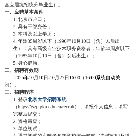
含
应届统招统分毕业
生
）。
一
、应聘基本条件
1.
北京市户口；
2.
具有干部身份；
3.
本科及以上学历；
4.
年龄
35周岁以下（
19
90年10月10日（含）以后出
生
）；具有高级专业技术职务资格者，年龄
40周岁以下
（19
85
年
10
月
10
日
（含）
以后出生）；
5.
身心健康。
二
、招聘有效期
20
2
5年10月10日-10月27日16:00（16:
00
系统自动关
闭）。
三
、
招聘
程序
1.
登录
北京大学招
聘
系统
（
https://rszp.pku.edu.cn/recruit
）
，填报个人信息，填写
完整后提交；
2.
资格审查；
3.
单位初试；
4.
通过
初试
的应聘
者
参加学校统一笔试
（考试
时间及
科