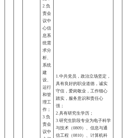
2.负
责会
议中
心信
息系
统需
求分
析、
系统
建
1
.
中共党员，政治立场坚定，
设、
具有良好的职业道德，诚实
运行
守信，爱岗敬业，工作细心
和管
踏实，服务意识和责任心
理工
强；
作；
2
.
具有研究生学历；
3.负
3.
研究生阶段专业为电子科学
责会
与技术（
0
809
）、信息与通
议中
信工程（
0
810
）、计算机科