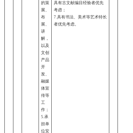
的策
具有古文献编目经验者优先
展、
考虑；
布
7.具有书法、美术等艺术特长
展、
者优先考虑。
讲
解，
以及
文创
产品
开
发、
融媒
体宣
传等
工
作；
5.承
担单
位安