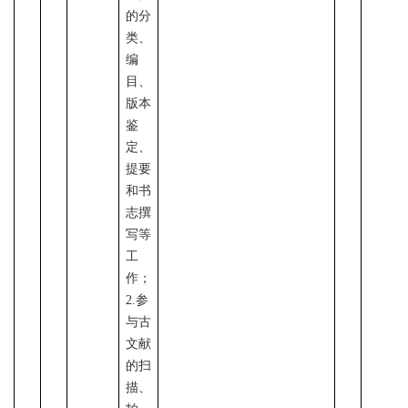
的分
类、
编
目、
版本
鉴
定、
提要
和书
志撰
写等
工
作；
2.参
与古
文献
的扫
描、