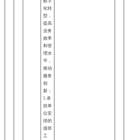
数字
化转
型，
提高
业务
效率
和管
理水
平
，
推动
服务
创
新；
5.承
担单
位安
排的
值班
工