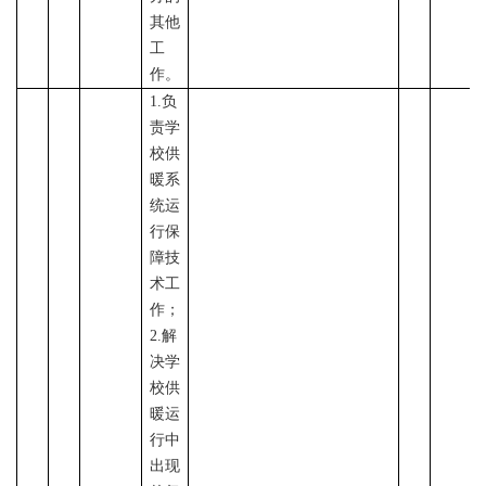
其他
工
作。
1.负
责学
校供
暖系
统运
行保
障技
术工
作；
2.解
决学
校供
暖运
行中
出现