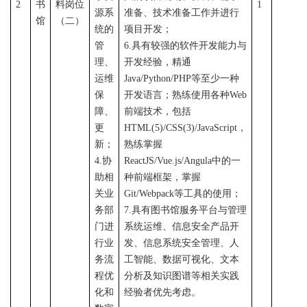
2
书
料岗位
1
源系
准备、技术准备工作并进行
馆
（二）
统的
项目开发；
管
6
.具有较强的软件开发能力与
理、
开发经验，精通
运维
Java/Python/PHP等至少一种
保
开发语言；熟练使用各种Web
障、
前端技术，包括
更
HTML(5)/CSS(3)/JavaScript，
新；
熟练掌握
4.协
ReactJS
/
Vue.js
/
Angula
中的一
助相
种前端框架，掌握
关业
Git/Webpack等工具的使用；
务部
7
.具有图书馆服务平台与管理
门进
系统运维、信息安全产品开
行业
发、信息系统安全管理、人
务流
工智能、数据可视化、文本
程优
分析及知识图谱等相关实践
化和
经验者优先考虑。