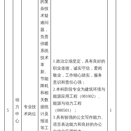
的复
杂技
术疑
难问
题，
负责
供暖
系统
技术
1.政治立场坚定，具有良好的
革
职业道德，诚实守信，爱岗
新、
敬业，工作细心踏实，服务
节能
意识和责任心强；
降耗
2.本科阶段专业为建筑环境与
和相
能源应用工程（081002）、
动
关数
能源与动力工程
力
专业技
据统
5
（080501）；
1
中
术岗位
计及
3.具有较强的公文写作能力、
心
报送
语言表达能力和良好的办公
等工