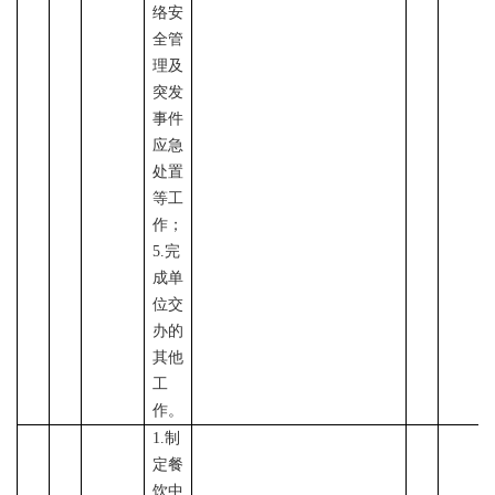
络安
全管
理及
突发
事件
应急
处置
等工
作；
5.完
成单
位交
办的
其他
工
作。
1.制
定餐
饮中