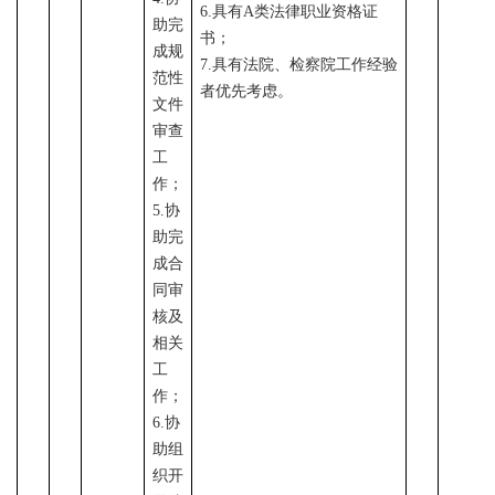
6.具有A类法律职业资格证
助完
书；
成规
7.具有法院、检察院工作经验
范性
者优先考虑。
文件
审查
工
作；
5
.协
助完
成合
同审
核及
相关
工
作；
6
.协
助组
织开