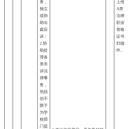
务，
上传
独立
A类
或协
法律
助出
职业
庭应
资格
诉；
证书
2
.协
扫描
助处
件。
理各
类非
诉法
律事
务，
包括
但不
限于
为学
校部
门提