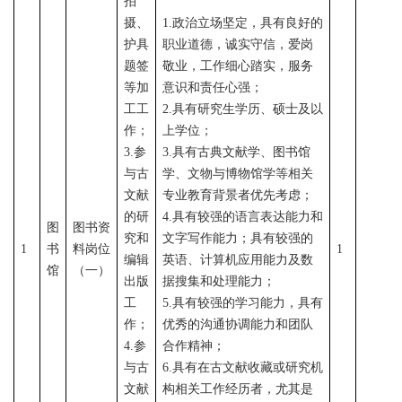
拍
摄、
1.政治立场坚定，具有良好的
护具
职业道德，诚实守信，爱岗
题签
敬业，工作细心踏实，服务
等加
意识和责任心强；
工工
2.
具有研究生学历、硕士及以
作；
上学位；
3.参
3.具有古典文献学、图书馆
与古
学、文物与博物馆学等相关
文献
专业教育背景者优先考虑；
的研
4.具有较强的语言表达能力和
图
图书资
究和
文字写作能力；具有较强的
1
书
料岗位
1
编辑
英语、计算机应用能力及数
馆
（一）
出版
据搜集和处理能力；
工
5.具有较强的学习能力，具有
作；
优秀的沟通协调能力和团队
4.参
合作精神；
与古
6.具有在古文献收藏或研究机
文献
构相关工作经历者，尤其是