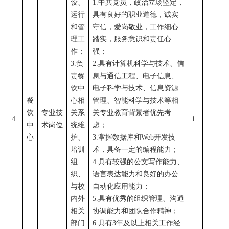
设、
1.中共党员，政治立场坚定，
运行
具有良好的职业道德，诚实
和管
守信，爱岗敬业，工作细心
理工
踏实，服务意识和责任心
作；
强；
3.负
2.具有计算机科学与技术、信
责餐
息与通信工程、电子信息、
饮中
电子科学与技术、信息资源
餐
心相
管理、智能科学与技术等相
饮
专业技
关系
关专业教育背景者优先考
4
1
中
术岗位
统维
虑；
心
护、
3.掌握数据库和Web开发技
培训
术，具备一定的编程能力；
组
4.具有较强的公文写作能力、
织、
语言表达能力和良好的办公
与校
自动化应用能力；
内外
5.具有优秀的组织管理、沟通
相关
协调能力和团队合作精神；
部门
6
.具有3年及以上相关工作经