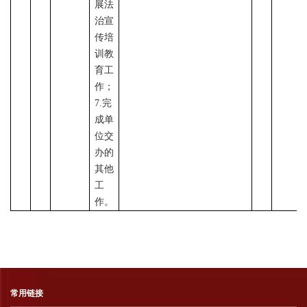
展法
治宣
传培
训教
育工
作；
7.
完
成单
位交
办的
其他
工
作。
常用链接