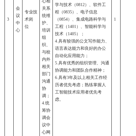
心相
学与技术（
0
812
）、软件工
会
关系
专业技
程（
0
835
）、电子信息
议
统维
3
术岗
（
0
854
）、集成电路科学与
1
中
护、
位
工程（
1
401
）、智能科学与
心
培训
技术（
1
405
）；
组
4
.具有较强的公文写作能力、
织、
语言表达能力和良好的办公
与校
自动化应用能力；
内外
5
.具有优秀的组织管理、沟通
相关
协调能力和团队合作精神；
部门
6
.具有3年及以上相关工作经
沟通
历者优先考虑；熟练掌握人
协
工智能技术应用者优先考
调；
虑。
4.统
筹协
调会
议中
心网