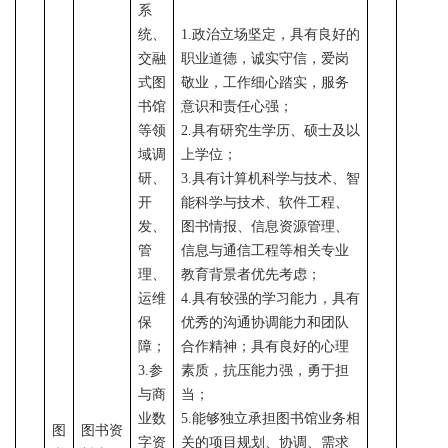
系
统、
1.政治立场坚定，具有良好的
交融
职业道德，诚实守信，爱岗
式图
敬业，工作细心踏实，服务
书馆
意识和责任心强；
等领
2.具有研究生学历、硕士及以
域
调
上学位；
研、
3.
具有计算机科学与技术、智
开
能科学与技术、软件工程、
发、
图书情报、信息资源管理、
管
信息与通信工程等相关专业
理、
教育背景者优先考虑；
运维
4.
具有较强的学习能力，具有
保
优秀的沟通协调能力和团队
障
；
合作精神；具有良好的心理
3.
参
素质，抗压能力强，勇于担
与商
当；
业数
5
.能够独立承担图书馆业务相
图
图书资
字资
关的项目规划、协调、需求