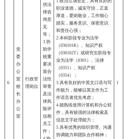
1
.
政治立场坚定，具有良好的
供法
职业道德，诚实守信，
正直
律咨
厚道
，爱岗敬业，工作细心
询意
踏实，服务意识、保密意识
见
和责任心强；
等；
2.
本科阶段专业为法学
3.协
（
0
30101K
）、知识产权
党
助学
（
030102T
）或研究生阶段专
委
校重
业为法学（
0301）、法律
办
要决
（0351）、知识产权
公
策合
（
0354
）；
室
行政管
法性
6
3.
具有良好的中英文口语与写
1
校
理岗位
审查
作能力，能够以英文作为工
长
及法
作语言者优先考虑；
办
律风
4.能熟练使用计算机和办公软
公
险评
件，具有较强的法律检索及
室
估相
信息文字处理能力；
关工
5.具有优秀的组织管理、沟通
作；
协调能力和团队合作精神；
4
.
协