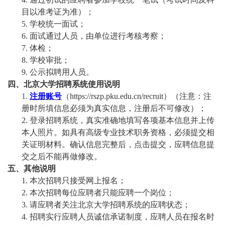
目
以准考证为准
）；
5.
学校统一
面试
；
6.
面试通过人员，由单位进行考核考察；
7.
体检；
8.
学校审批；
9.
公示拟聘用人员
。
四
、
北京大学招聘系统使用说明
1.
注册
账
号
（
https://rszp.pku.edu.cn/recruit
）
（注意：注
册时所填信息必须为
真实
信息，注册后不可修改）；
2.
登
录
招聘系统
，真实准确地
填写各项基本信息
并
上传
本人
照片
。
如
具有
高级专业技术职务资格，
必须提交
相
关证明材料
。
确认信息完整后，点击提交
，
应聘信息提
交之后不能再做修改。
五
、其他说明
1.
本次招聘只接受网上报名；
2.
本次招聘每位
应聘者
只能
应聘
一个岗位
；
3.
请应聘者
关注
北京大学
招聘系统
的应聘
状态
；
4.
招聘实行应聘人员诚信承诺制度，应聘人员在报名时