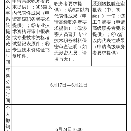
及
申请高级职务者要
职务者要求提
系列转换聘任审
人
求提供）；④
5
篇以
供）；④
5
篇以内
批表（中、初
事
内代表性成果（申
代表性成果（申
级）》
一份；③
系
请高级职务者要求
请高级职务者要
工作摘要
（申请
统
提供）；⑤专业技
求提供）；⑤涉
高级职务者要求
提
术资格评审申报表
密人员晋升专业
提供）；④
5
篇
交
或专业技术资格考
技术职务材料保
以内代表性成果
截
试登记表原件；⑥
密审查证明（如
（申请高级职务
止
专业技术资格证书
无涉密人员，请
者要求提供）。
时
复印件。
填写无）。
间
材
料
公
6
月
17
日
—
6
月
21
日
示
时
间
个
人
撤
销
6
月
24
日
16:00