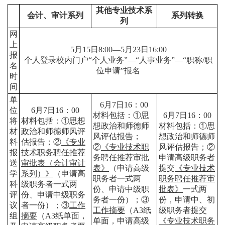
其他专业技术系
会计、审计系列
系列转换
列
网
上
5
月
15
日
8:00
—
5
月
23
日
16:00
报
个人登录校内门户“个人业务”—“人事业务”—“职称
/
职
名
位申请”报名
时
间
单
6
月
7
日
16
：
00
位
6
月
7
日
16
：
00
材料包括：①思
6
月
7
日
16
：
00
将
材料包括：①思想
想政治和师德师
材料包括：①思
材
政治和师德师风评
风评估报告；
想政治和师德师
料
估报告；②
《专业
②
《专业技术职
风评估报告；②
报
技术职务聘任推荐
务聘任推荐审批
申请高级职务者
送
审批表（会计审计
表》
（申请高级
提交
《专业技术
学
系列）》
（申请高
职务者一式两
职务聘任推荐审
科
级职务者一式两
份、申请中级职
批表》
一式两
评
份、申请中级职务
务者一份）；③
份，申请中、初
议
者一份）；③
工作
工作摘要
（
A3
纸
级职务者提交
组
摘要
（
A3
纸单面，
单面，申请高级
《专业技术职务