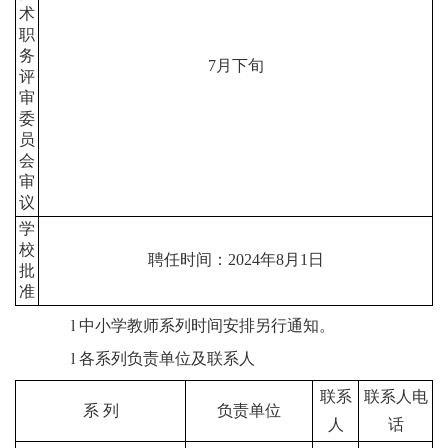
术
职
务
7
月下旬
评
审
委
员
会
审
议
学
校
聘任时间：
2024
年
8
月
1
日
批
准
l
中小学教师系列时间安排另行通知。
l
各系列负责单位及联系人
联系
联系人电
系
列
负责单位
人
话