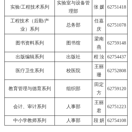
实验室与设备管
实验
/
工程技术系列
张
媛
62751418
理部
工程技术（后勤
/
产
任嘉
总务部
62751078
业）系列
庆
梁南
图书资料系列
图书馆
62759148
燕
出版编辑系列
出版社
程 汝
62754437
王丽
医疗卫生系列
校医院
62752808
珊
田定
教育管理与德育系列
组织部
62759120
方
王丽
会计、审计系列
人事部
62751223
君
中小学教师系列
人事部
段 妍
62754108