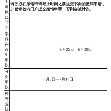
申
请务必在撤销申请截止时间之前提交书面的撤销申请，
请
并登录校内门户提交撤销申请，否则会被计次。
截
止
时
间
学
科
评
议
——
6
月
25
日
—
6
月
30
日
组
审
议
分
会
7
月
8
日
—
7
月
14
日
审
议
校
专
业
技